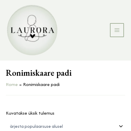
Skip
MAIN
to
MEN
content
Ronimiskaare padi
Home
Ronimiskaare padi
Kuvatakse üksik tulemus