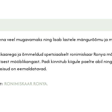
ena veel mugavamaks ning lisab lastele mängurõõmu ja 
kaarega ja õmmeldud spetsiaalselt ronimiskaar Ronya mõõt
tisest mööblikangast. Padi kinnitub kiigule paelte abil n
asisud on eemaldatavad.
it:
RONIMISKAAR RONYA.