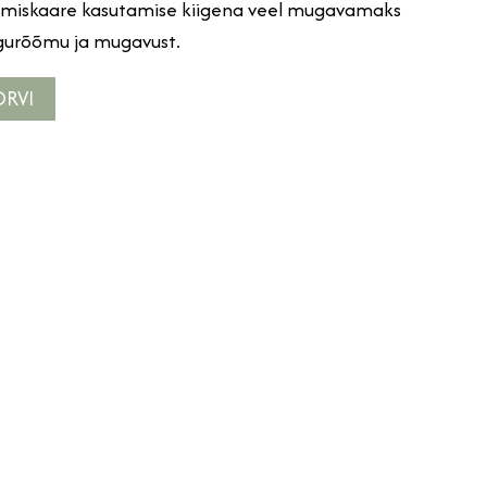
imiskaare kasutamise kiigena veel mugavamaks
ngurõõmu ja mugavust.
ORVI