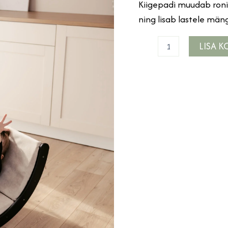
Kiigepadi muudab ron
ning lisab lastele mä
LISA K