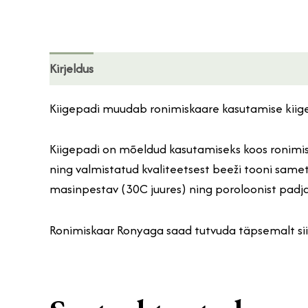
Kirjeldus
Kiigepadi muudab ronimiskaare kasutamise kiig
Kiigepadi on mõeldud kasutamiseks koos ronimis
ning valmistatud kvaliteetsest beeži tooni same
masinpestav (30C juures) ning poroloonist padj
Ronimiskaar Ronyaga saad tutvuda täpsemalt si