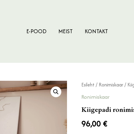
E-POOD
MEIST
KONTAKT
Kiigepadi
Esileht
/
Ronimiskaar
/ Kii
ronimiskaar
Ronyale
Ronimiskaar
kogus
Kiigepadi ronimi
96,00
€