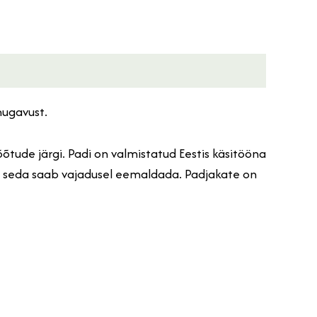
mugavust.
ude järgi. Padi on valmistatud Eestis käsitööna
ing seda saab vajadusel eemaldada. Padjakate on